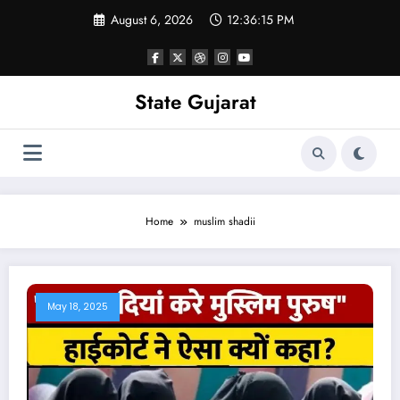
Skip
August 6, 2026
12:36:16 PM
to
content
State Gujarat
Home
muslim shadii
May 18, 2025