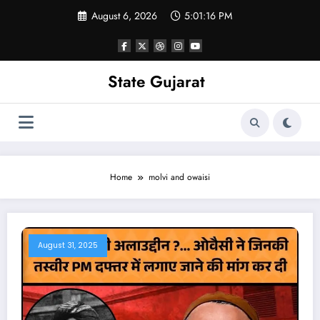
Skip
August 6, 2026
5:01:17 PM
to
content
State Gujarat
Home
molvi and owaisi
August 31, 2025