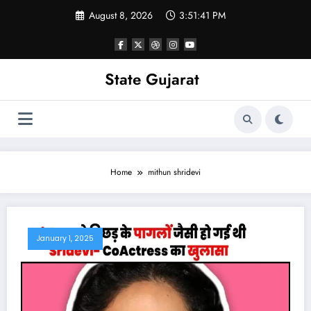
Skip
August 8, 2026
3:51:42 PM
to
content
State Gujarat
Home
mithun shridevi
January 1, 2025