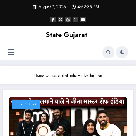
Skip
August 7, 2026
4:52:36 PM
to
content
State Gujarat
Home
master shef india win by this men
June 8, 2024