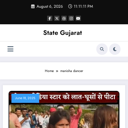
Skip
August 6, 2026
11:11:12 PM
to
content
State Gujarat
Home
manisha dancer
June 18, 2025