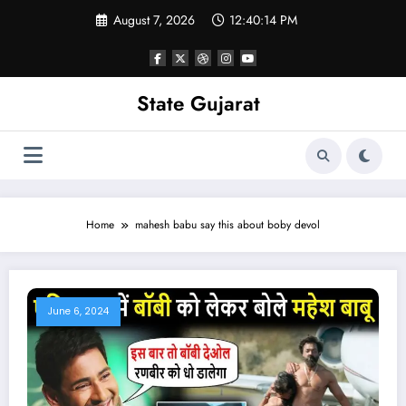
Skip
August 7, 2026
12:40:15 PM
to
content
State Gujarat
Home
mahesh babu say this about boby devol
June 6, 2024