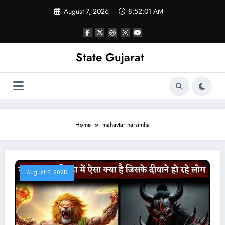
Skip
August 7, 2026
8:52:02 AM
to
content
State Gujarat
Home
mahavtar narsimha
August 5, 2025