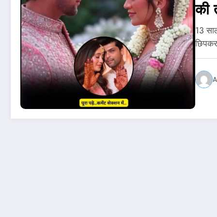
की 
13 साल 
छिपकर
A