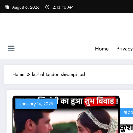
Skip
August 6, 2026
2:13:47 AM
to
content
Home
Privacy
Home
kushal tandon shivangi joshi
January 14, 2025
BLO
कुश