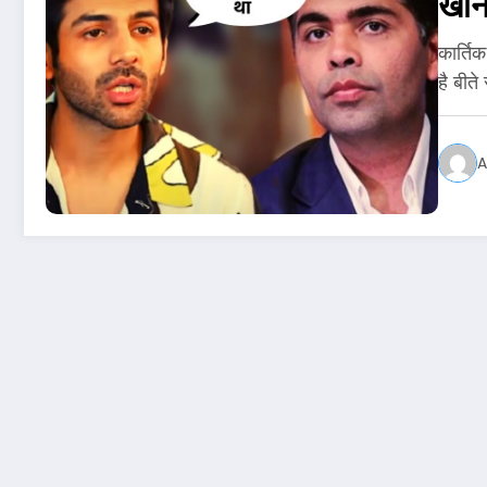
खान
कार्ति
है बीत
A