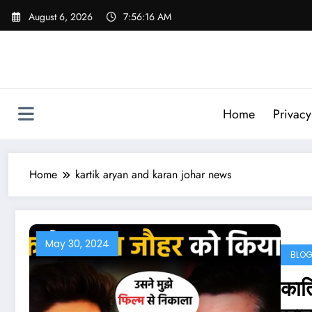
Skip
August 6, 2026
7:56:17 AM
to
content
Home
Privacy
Home
kartik aryan and karan johar news
May 30, 2024
BLO
कार