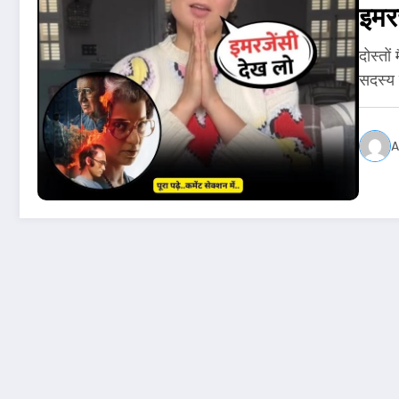
इमर
दोस्तो
सदस्य
A