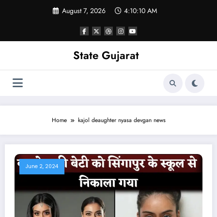
Skip
August 7, 2026
4:10:10 AM
to
content
State Gujarat
Home
kajol deaughter nyasa devgan news
June 2, 2024