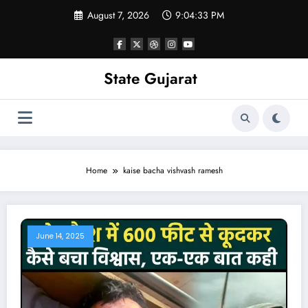
Skip
August 7, 2026
9:04:34 PM
to
content
State Gujarat
Home
kaise bacha vishvash ramesh
June 14, 2025