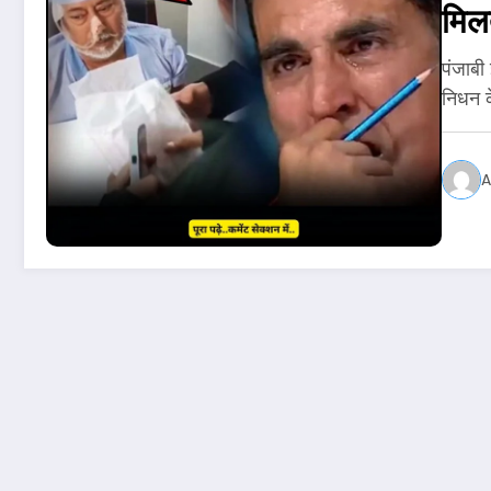
मिलत
पंजाबी
निधन क
A