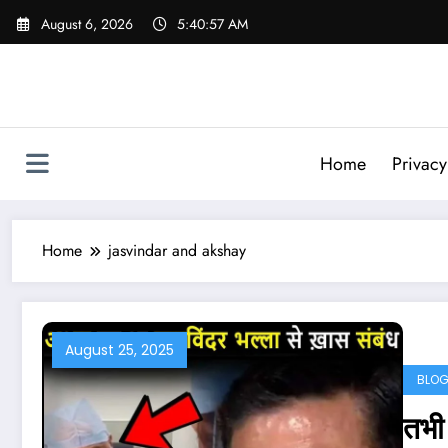
Skip
August 6, 2026
5:40:58 AM
to
content
Home
Privacy
Home
jasvindar and akshay
August 25, 2025
BLO
तभी