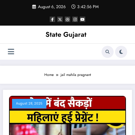
Skip
August 6, 2026
3:42:57 PM
to
content
State Gujarat
Home
jail mahila pragnant
August 28, 2025