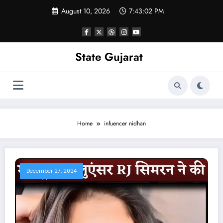
Skip
August 10, 2026
7:43:02 PM
to
content
State Gujarat
Home
infuencer nidhan
December 27, 2024