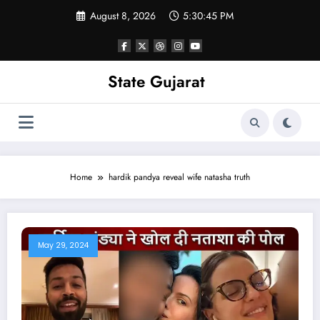
Skip
August 8, 2026
5:30:45 PM
to
content
State Gujarat
Home
hardik pandya reveal wife natasha truth
May 29, 2024