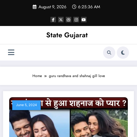
Skip
August 9, 2026
6:25:36 AM
to
content
State Gujarat
Home
guru randhava and shahnaj gill love
June 5, 2024