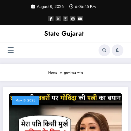
Skip
August 8, 2026
6:06:46 PM
to
content
State Gujarat
Home
govinda wife
May 16, 2025