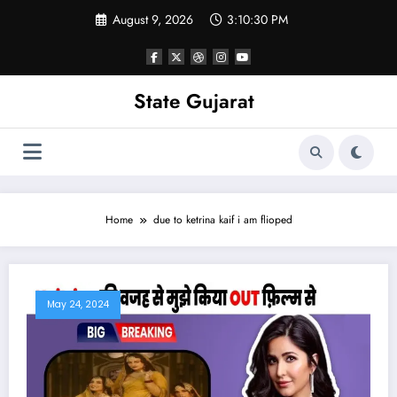
Skip
August 9, 2026
3:10:30 PM
to
content
State Gujarat
Home
due to ketrina kaif i am flioped
May 24, 2024