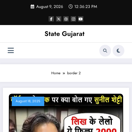
Skip
August 9, 2026
12:36:24 PM
to
content
State Gujarat
Home
border 2
August 18, 2025