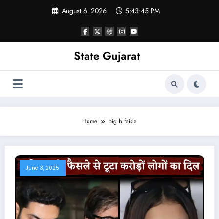
Skip
August 6, 2026
5:43:45 PM
to
content
State Gujarat
Home
big b faisla
June 3, 2025