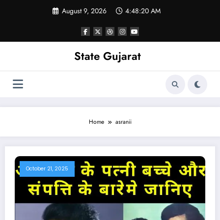
Skip
August 9, 2026
4:48:20 AM
to
content
State Gujarat
Home
asranii
October 21, 2025