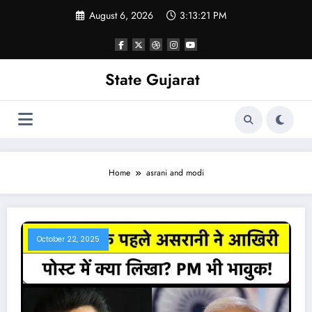
Skip
August 6, 2026
3:13:21 PM
to
content
State Gujarat
Home
asrani and modi
October 22, 2025