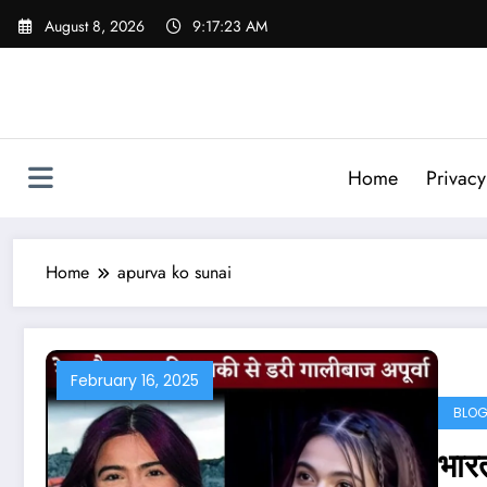
Skip
August 8, 2026
9:17:24 AM
to
content
Home
Privacy
Home
apurva ko sunai
February 16, 2025
BLO
भारत