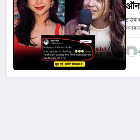
ऑनल
इंडियाज
व्यवहा
A