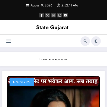
Skip
August 9, 2026
2:52:12 AM
to
content
State Gujarat
Home
anupama set
June 23, 2025