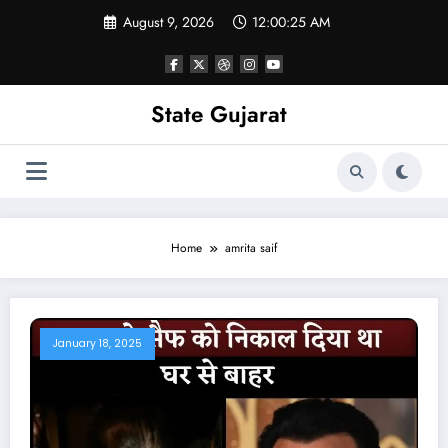
Skip
August 9, 2026
12:00:26 AM
to
content
State Gujarat
Home
amrita saif
January 18, 2025