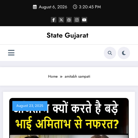
Skip
August 6, 2026
3:20:46 PM
to
content
State Gujarat
Home
amitabh sampati
August 23, 2025