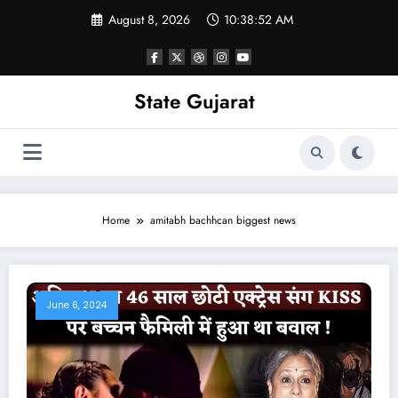
Skip
August 8, 2026
10:38:52 AM
to
content
State Gujarat
Home
amitabh bachhcan biggest news
June 6, 2024