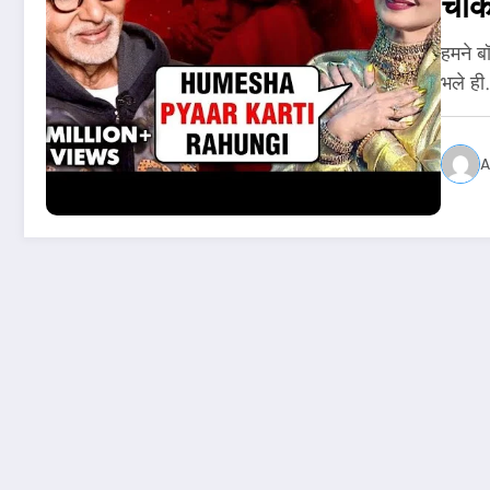
चौं
हमने बॉ
भले ह
A