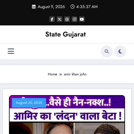
Skip
August 9, 2026
4:35:38 AM
to
content
State Gujarat
Home
amir khan john
August 20, 2025