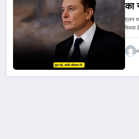
का 
एलन मस
फेमस 
A