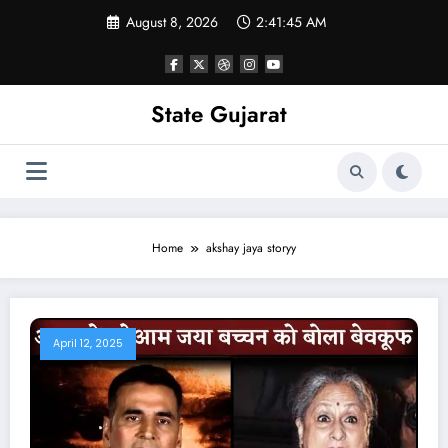
Skip
August 8, 2026
2:41:46 AM
to
content
State Gujarat
Home
akshay jaya storyy
April 12, 2025