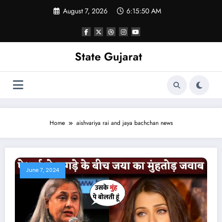
Skip
August 7, 2026
6:15:51 AM
to
content
State Gujarat
Home
aishvariya rai and jaya bachchan news
June 7, 2024