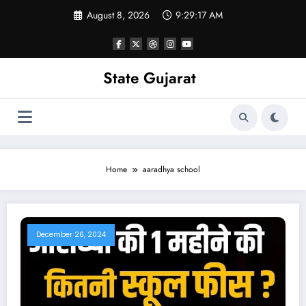
Skip
August 8, 2026
9:29:18 AM
to
content
State Gujarat
Home
aaradhya school
December 26, 2024