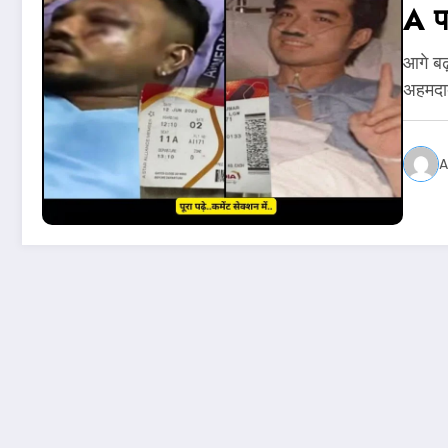
A पर
आगे बढ
अहमदाब
A